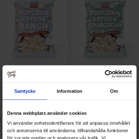
Kryddhuset Popcornkrydda
Kryddhuset Popcornkrydda
Ranch 25g
Sourcream 25g
15.90 kr
12.90 kr
Samtycke
Information
Om
Køb
Køb
Denna webbplats använder cookies
Vi använder enhetsidentifierare för att anpassa innehållet
och annonserna till användarna, tillhandahålla funktioner
för sociala medier och analysera vår trafik. Vi