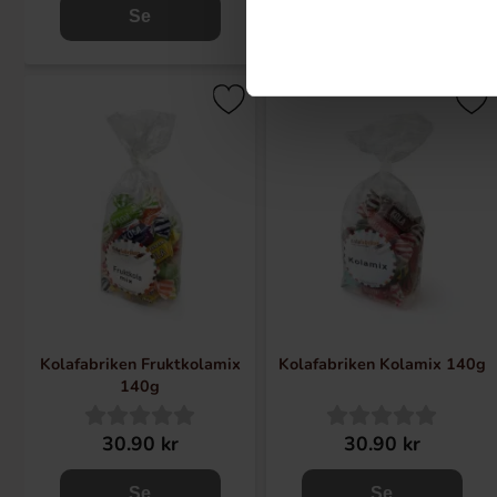
Se
Se
Kolafabriken Fruktkolamix
Kolafabriken Kolamix 140g
140g
30.90 kr
30.90 kr
Se
Se