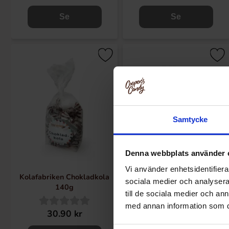
Se
Se
Samtycke
Denna webbplats använder 
Vi använder enhetsidentifierar
Kolafabriken Chokladkola
Kolafabriken Gräddkola 140g
sociala medier och analysera 
140g
till de sociala medier och a
med annan information som du 
30.90 kr
30.90 kr