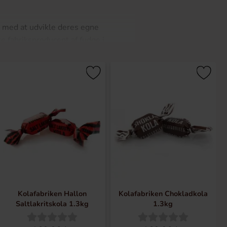
 med at udvikle deres egne
te fabriksproducent af fudge i
ylder de deres kunders ønsker og
lde produkter fra Karamelfabrikken,
Kolafabriken Hallon
Kolafabriken Chokladkola
Saltlakritskola 1.3kg
1.3kg