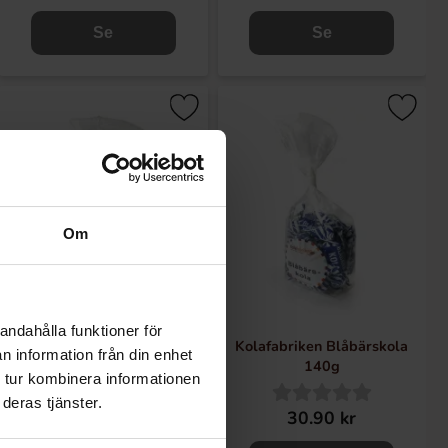
Se
Se
Om
andahålla funktioner för
Kolafabriken Citronkola 140g
Kolafabriken Blåbärskola
n information från din enhet
140g
 tur kombinera informationen
deras tjänster.
30.90 kr
30.90 kr