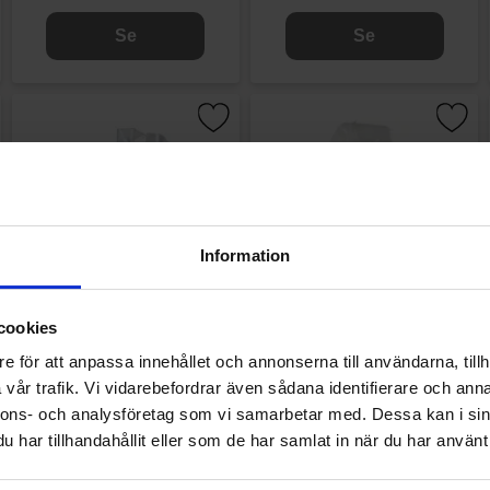
Se
Se
Information
cookies
e för att anpassa innehållet och annonserna till användarna, tillh
Kolafabriken Banana Toffee
Kolafabriken Päronkola 140g
vår trafik. Vi vidarebefordrar även sådana identifierare och anna
140g
nnons- och analysföretag som vi samarbetar med. Dessa kan i sin
har tillhandahållit eller som de har samlat in när du har använt 
30.90 kr
30.90 kr