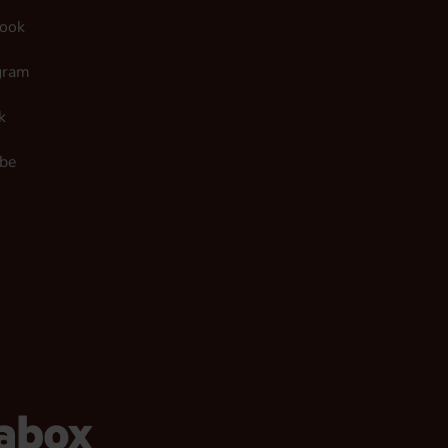
ook
gram
k
be