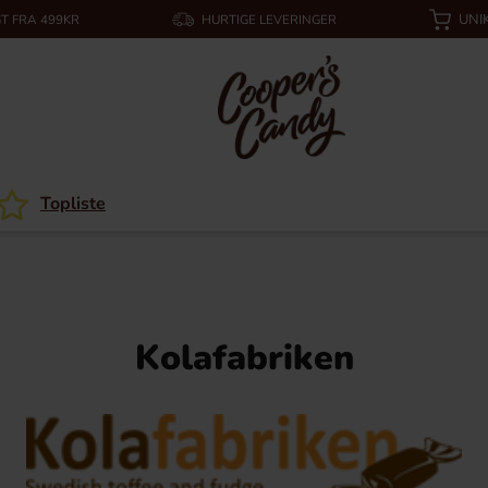
UNI
T FRA 499KR
HURTIGE LEVERINGER
Topliste
Kolafabriken