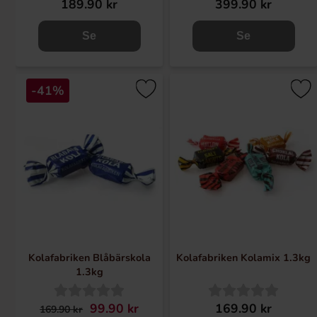
189.90 kr
399.90 kr
Se
Se
-41%
Kolafabriken Blåbärskola
Kolafabriken Kolamix 1.3kg
1.3kg
99.90 kr
169.90 kr
169.90 kr