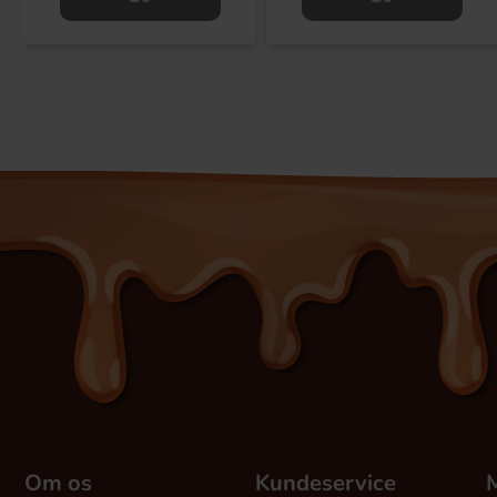
Om os
Kundeservice
M