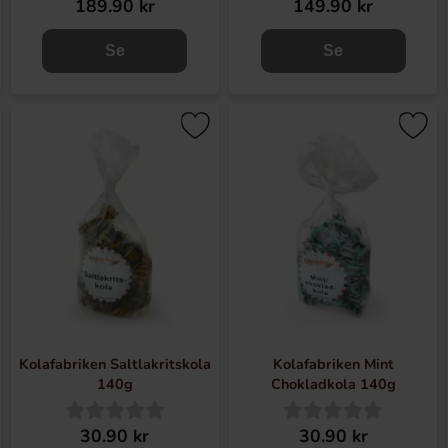
189.90 kr
149.90 kr
Se
Se
Kolafabriken Saltlakritskola
Kolafabriken Mint
140g
Chokladkola 140g
30.90 kr
30.90 kr