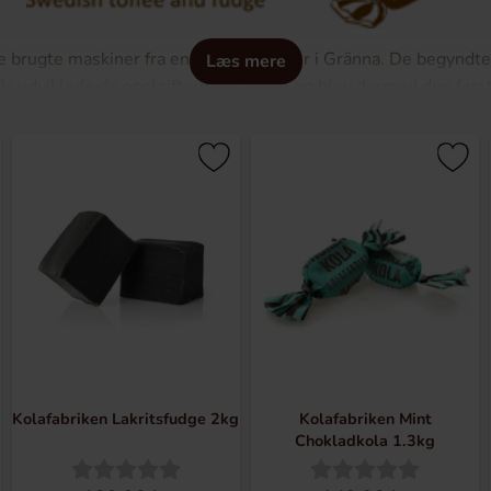
 brugte maskiner fra en karamel-koger i Gränna. De begyndte
Læs mere
 år udviklede de opskrifterne til fudge og blev dermed den førs
el og fudge til hele Sverige. Med en optimeret produktion opf
mage og høj kvalitet. Her finder du masser af lækre og smagfu
smage!
Kolafabriken Lakritsfudge 2kg
Kolafabriken Mint
Chokladkola 1.3kg