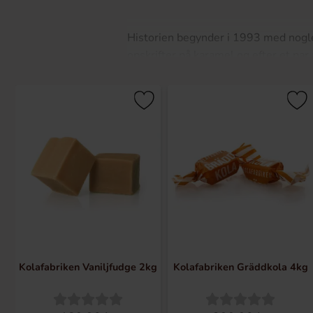
Historien begynder i 1993 med nogle
opskrifter på karamel og efter et par
Sverige.
I dag producerer og sÃ¦lger de karam
leverer karamel og fudge med gode s
fudge og karamel i flere forskellige 
Kolafabriken Vaniljfudge 2kg
Kolafabriken Gräddkola 4kg