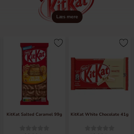
Læs mere
ap og... Hold en pause, spis en KITKAT.
KitKat Salted Caramel 99g
KitKat White Chocolate 41g