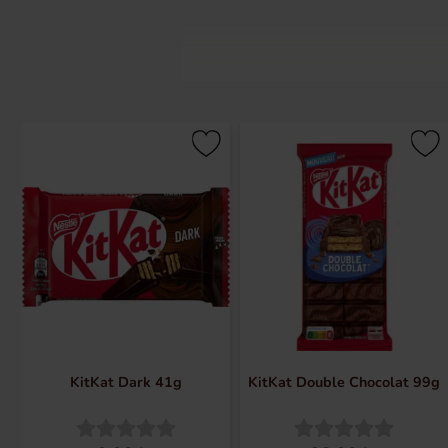
Du ved hvad du skal gøre, bare klik/t
KitKat Dark 41g
KitKat Double Chocolat 99g