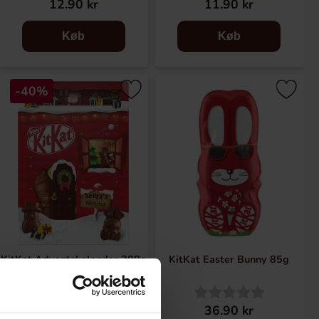
12.90 kr
11.90 kr
Køb
Køb
-40%
KitKat Adventskalender 208g
KitKat Easter Bunny 85g
113.94 kr
36.90 kr
189.90 kr