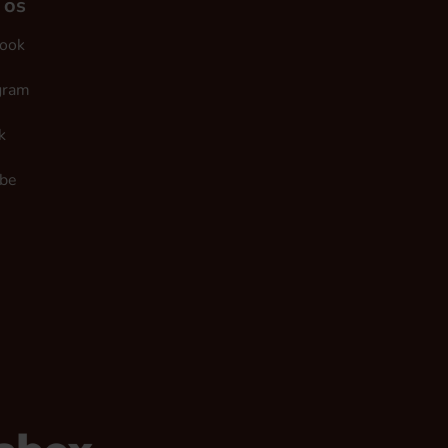
 os
ook
gram
k
be