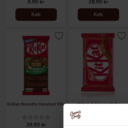
9.90 kr
28.90 kr
Køb
Køb
KitKat Noisette Hazelnut 99g
Kitkat 4-Finger 41,5g
28.90 kr
12.90 kr