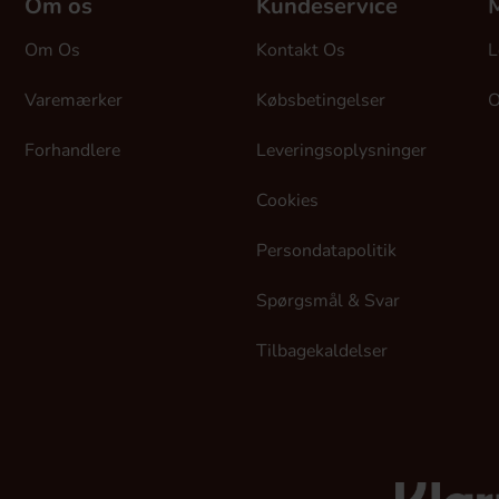
Om os
Kundeservice
M
Om Os
Kontakt Os
L
Varemærker
Købsbetingelser
O
Forhandlere
Leveringsoplysninger
Cookies
Persondatapolitik
Spørgsmål & Svar
Tilbagekaldelser