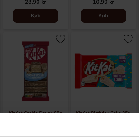
28.90 kr
10.90 kr
Køb
Køb
KitKat Cookie Dough 99g
KitKat Birthday Cake 85g
28.90 kr
34.90 kr