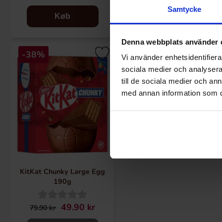
Samtycke
Køb
Køb
Denna webbplats använder 
-38%
Vi använder enhetsidentifierar
sociala medier och analysera 
till de sociala medier och a
med annan information som du 
KitKat Chunky Large Egg
190g
49.90 kr
79.90 kr