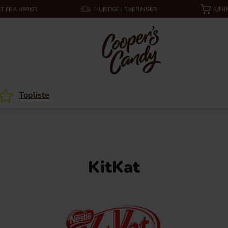
UNI
T FRA 499KR
HURTIGE LEVERINGER
Topliste
KitKat