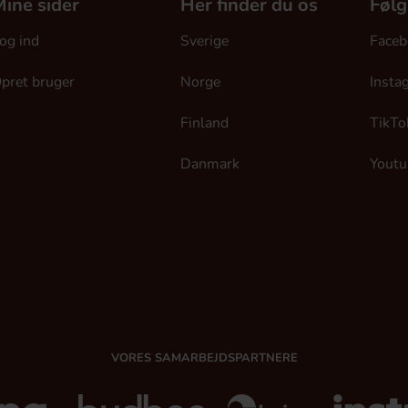
ine sider
Her finder du os
Følg
og ind
Sverige
Faceb
pret bruger
Norge
Insta
Finland
TikTo
Danmark
Youtu
VORES SAMARBEJDSPARTNERE