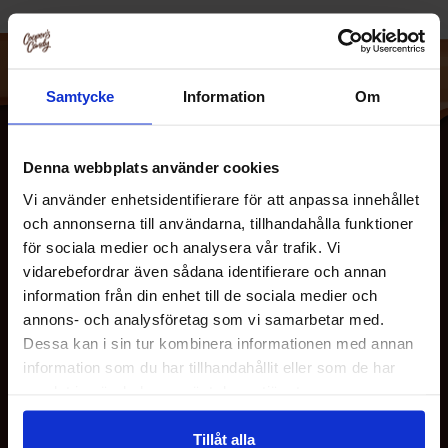
Samtycke
Information
Om
Notera: HTML-koden innehÃ¥ller ingen text att
Ã¶versÃ¤tta. Den Ã¤r redan universell och behÃ¶ver inte
Denna webbplats använder cookies
Ã¶versÃ¤ttas.
Vi använder enhetsidentifierare för att anpassa innehållet
och annonserna till användarna, tillhandahålla funktioner
för sociala medier och analysera vår trafik. Vi
vidarebefordrar även sådana identifierare och annan
information från din enhet till de sociala medier och
OM OS
annons- och analysföretag som vi samarbetar med.
Dessa kan i sin tur kombinera informationen med annan
information som du har tillhandahållit eller som de har
KUNDESERVICE
samlat in när du har använt deras tjänster.
Tillåt alla
MINE SIDER