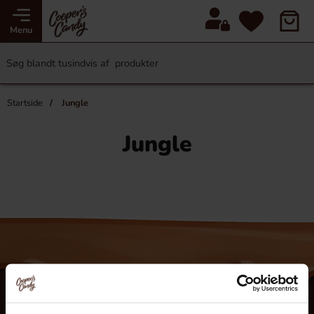
Menu
Startside
Jungle
Jungle