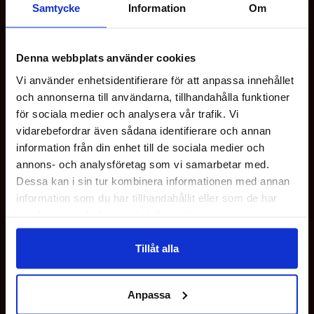
Samtycke
Information
Om
Denna webbplats använder cookies
Vi använder enhetsidentifierare för att anpassa innehållet
och annonserna till användarna, tillhandahålla funktioner
OM OS
för sociala medier och analysera vår trafik. Vi
vidarebefordrar även sådana identifierare och annan
KUNDESERVICE
information från din enhet till de sociala medier och
annons- och analysföretag som vi samarbetar med.
Dessa kan i sin tur kombinera informationen med annan
MINE SIDER
information som du har tillhandahållit eller som de har
samlat in när du har använt deras tjänster.
HER FINDER DU OS
Tillåt alla
FØLG OS
Anpassa