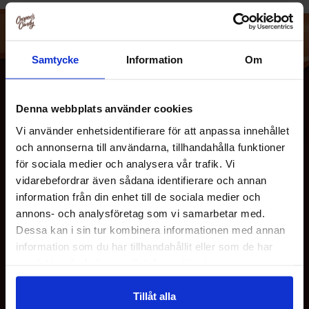
Samtycke
Information
Om
Denna webbplats använder cookies
Vi använder enhetsidentifierare för att anpassa innehållet
och annonserna till användarna, tillhandahålla funktioner
för sociala medier och analysera vår trafik. Vi
vidarebefordrar även sådana identifierare och annan
information från din enhet till de sociala medier och
OM OS
annons- och analysföretag som vi samarbetar med.
Dessa kan i sin tur kombinera informationen med annan
information som du har tillhandahållit eller som de har
KUNDESERVICE
samlat in när du har använt deras tjänster.
MINE SIDER
Tillåt alla