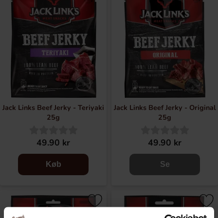
deres produkter er tilgængelige over hele verden, fra USA
til Europa, Asien, Australien og Afrika. Her finder du Jack
Link's beef jerky original samt med smag af Sweet & Hot
og Teriyaki. Perfekt som snack, til fredagshygge eller at
have med pÃ¥ udflugt!
Jack Links Beef Jerky - Teriyaki
Jack Links Beef Jerky - Original
25g
25g
49.90 kr
49.90 kr
Køb
Se