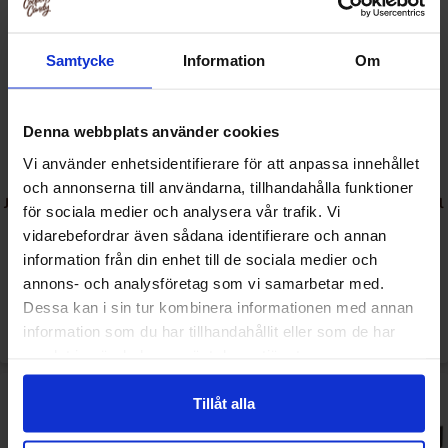
Samtycke
Information
Om
Denna webbplats använder cookies
Vi använder enhetsidentifierare för att anpassa innehållet
och annonserna till användarna, tillhandahålla funktioner
Jack Links Beef Jerky - Sweet &
Jack Links Beef Jerky - Original
för sociala medier och analysera vår trafik. Vi
Hot 25g
25g x 12st
vidarebefordrar även sådana identifierare och annan
information från din enhet till de sociala medier och
44.90 kr
499.90 kr
annons- och analysföretag som vi samarbetar med.
Dessa kan i sin tur kombinera informationen med annan
Se
Se
information som du har tillhandahållit eller som de har
samlat in när du har använt deras tjänster.
Tillåt alla