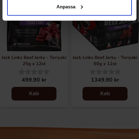
Anpassa
Jack Links Beef Jerky - Teriyaki
Jack Links Beef Jerky - Teriyaki
25g x 12st
60g x 12st
499.90 kr
1349.90 kr
Køb
Køb