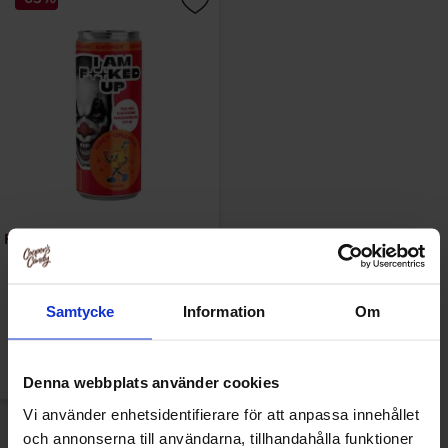
F-ucked Up RTD - Juicy Orange
33cl(BF:2025-11-07)
9.90 kr
Samtycke
Information
Om
26.90 kr
Se
Denna webbplats använder cookies
Vi använder enhetsidentifierare för att anpassa innehållet
och annonserna till användarna, tillhandahålla funktioner