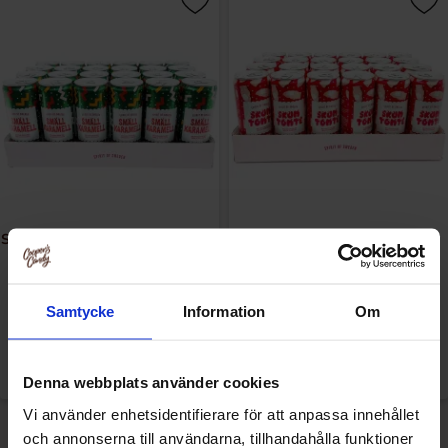
Smällkaramell Läsk 33cl x 24st
Skumtomteläsk 33cl x 24st
(helt flak)
(helt flak)
559 kr
499 kr
Samtycke
Information
Om
Se
Se
Denna webbplats använder cookies
Vi använder enhetsidentifierare för att anpassa innehållet
och annonserna till användarna, tillhandahålla funktioner