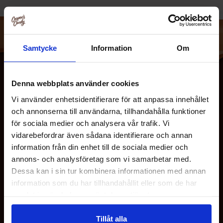
I disse dage er West Side Manhattan-kvarteret Hell’s
Kitchen hjemsted for hÃ¸jhuse, fantastiske restauranter,
natteliv og et levende, kulturelt mangfoldigt samfund af
Samtycke
Information
Om
mennesker. At Ã¦re den rige, farverige fortid, der
eksisterer her for dem, der er kommet fÃ¸r, samt
fremtidige generationer er noget, vi tager meget alvorligt.
Denna webbplats använder cookies
Vores mission er at levere saucer med personlighed og
Vi använder enhetsidentifierare för att anpassa innehållet
attitude til mennesker, der nyder smag og krydderi i
och annonserna till användarna, tillhandahålla funktioner
perfekt harmoni. De varierer fra milde til stÃ¦rke og er alt
för sociala medier och analysera vår trafik. Vi
andet end almindelige! Vores engagement i fremragende
vidarebefordrar även sådana identifierare och annan
information från din enhet till de sociala medier och
kvalitet giver os drivkraften til at producere nogle af de
OM OS
annons- och analysföretag som vi samarbetar med.
mest interessante og smagfulde saucer, der er
Dessa kan i sin tur kombinera informationen med annan
kommercielt tilgÃ¦ngelige.
Vi er virkelig den perfekte
information som du har tillhandahållit eller som de har
balance mellem varme og smag!
KUNDESERVICE
samlat in när du har använt deras tjänster.
Tillåt alla
MINE SIDER