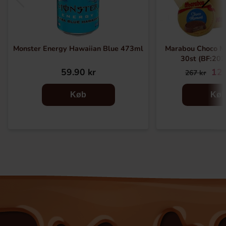
Monster Energy Hawaiian Blue 473ml
Marabou Choco M
30st (BF:20
59.90 kr
129
267 kr
Køb
Kø