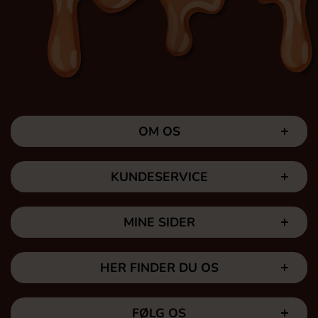
OM OS
KUNDESERVICE
MINE SIDER
HER FINDER DU OS
FØLG OS