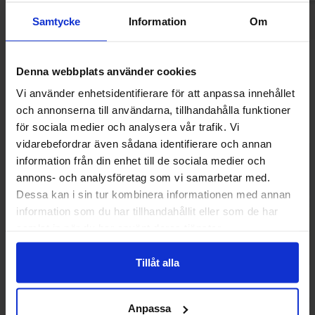
Samtycke
Information
Om
Andre kunne lide
Denna webbplats använder cookies
Vi använder enhetsidentifierare för att anpassa innehållet
och annonserna till användarna, tillhandahålla funktioner
för sociala medier och analysera vår trafik. Vi
-32%
-59%
vidarebefordrar även sådana identifierare och annan
information från din enhet till de sociala medier och
annons- och analysföretag som vi samarbetar med.
Dessa kan i sin tur kombinera informationen med annan
information som du har tillhandahållit eller som de har
samlat in när du har använt deras tjänster.
Tillåt alla
Tabby Chicken Wings Chocolate 50g
Cadbury Car
Anpassa
40g(BF:202