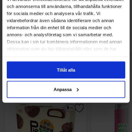
Bubs Ovaler Banana 2.8kg
Mini Frukthjärtan
och annonserna till användarna, tillhandahålla funktioner
för sociala medier och analysera vår trafik. Vi
249.90 kr
159.90
vidarebefordrar även sådana identifierare och annan
information från din enhet till de sociala medier och
Køb
Kø
annons- och analysföretag som vi samarbetar med.
Dessa kan i sin tur kombinera informationen med annan
information som du har tillhandahållit eller som de har
samlat in när du har använt deras tjänster.
Tillåt alla
Andre kunne lide
Anpassa