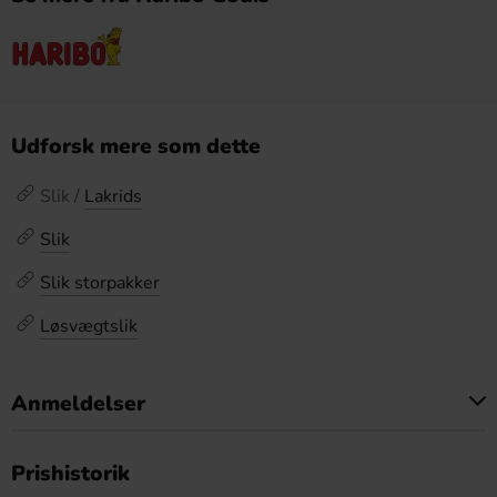
Udforsk mere som dette
Slik /
Lakrids
Slik
Slik storpakker
Løsvægtslik
Anmeldelser
Dette produkt har ingen anmeldelser
Prishistorik