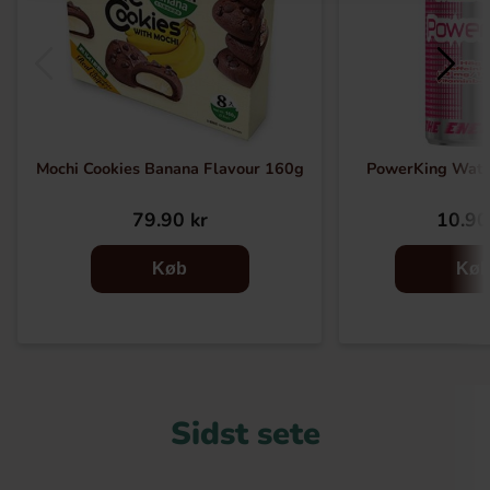
Mochi Cookies Banana Flavour 160g
PowerKing Wate
79.90 kr
10.90
Køb
Kø
Sidst sete