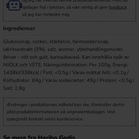
og jeg har oversat denne produktbeskrivelse. Hvis du
opdager fejl i teksten, så vær venlig at give
feedback
så jeg kan forbedre mig.
Ingredienser
Glukossirap, socker, stärkelse, farinsockersirap,
lakritsextrakt (3%), salt, aromer, ytbehandlingsmedel
(bivax – vitt och gult, karnaubavax). Kan innehålla spår av
MJÖLK och VETE. Näringsinformation: Per 100g. Energi:
1438kJ/338kcal / Fett: <0,5g / Varav mättat fett: <0,1g /
Kolhydrater: 84g / Varav sockerarter: 49g / Protein: <0,5g /
Salt: 1,8g
Ændringer i produkternes indhold kan ske. Kontroller derfor
altid produktinformationen på originalemballagen. Ved
spørgsmål kontakt vores kundeservice.
Se mere fra Haribo Godis