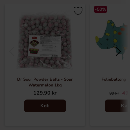
-50%
Dr Sour Powder Balls - Sour
Folieballong T
Watermelon 1kg
129.90 kr
49.
99 kr
Køb
Kø