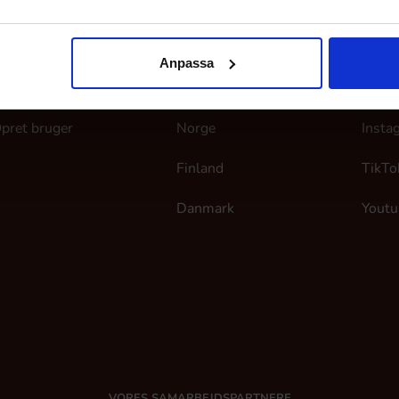
ine sider
Her finder du os
Følg
Anpassa
og ind
Sverige
Faceb
pret bruger
Norge
Insta
Finland
TikTo
Danmark
Youtu
VORES SAMARBEJDSPARTNERE