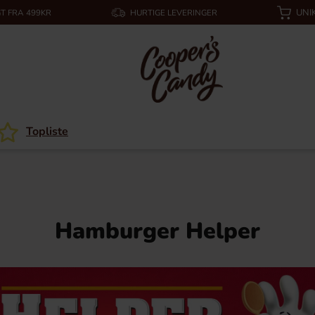
UNI
T FRA 499KR
HURTIGE LEVERINGER
Topliste
Hamburger Helper