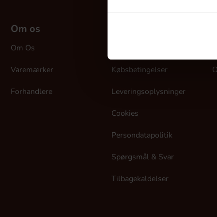
Om os
Kundeservice
M
Om Os
Kontakt Os
L
Varemærker
Købsbetingelser
O
Forhandlere
Leveringsoplysninger
Cookies
Persondatapolitik
Spørgsmål & Svar
Tilbagekaldelser