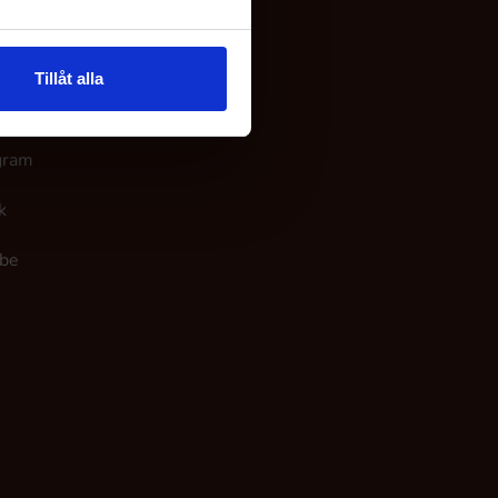
 os
Tillåt alla
ook
gram
k
be