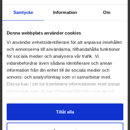
Samtycke
Information
Om
Denna webbplats använder cookies
Vi använder enhetsidentifierare för att anpassa innehållet
och annonserna till användarna, tillhandahålla funktioner
Green Star Dates Banana Toffee
Green Star Laktosfri Vit
för sociala medier och analysera vår trafik. Vi
90g
Choklad Med Crisp 100g
vidarebefordrar även sådana identifierare och annan
information från din enhet till de sociala medier och
16.90 kr
49.90 kr
annons- och analysföretag som vi samarbetar med.
Dessa kan i sin tur kombinera informationen med annan
Køb
Køb
information som du har tillhandahållit eller som de har
samlat in när du har använt deras tjänster.
Tillåt alla