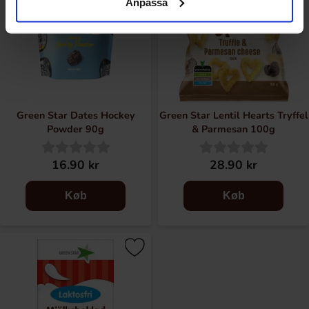
Anpassa
Green Star Dates Hockey
Green Star Lentil Hearts Tryffel
Powder 90g
& Parmesan 100g
16.90 kr
28.90 kr
Køb
Køb