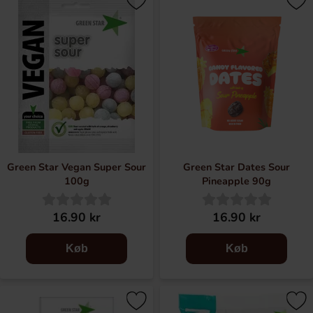
SLIK FOR ALLE SMAK OG MAGER
Green star står for god smag og bevidste valg. Vi er her for
alle, der er omhyggelige med, hvad de spiser, vi vil gøre
det nemmere at undgå forskellige ingredienser uden at
miste den gode smag.
Green Star Vegan Super Sour
Green Star Dates Sour
100g
Pineapple 90g
16.90 kr
16.90 kr
Køb
Køb