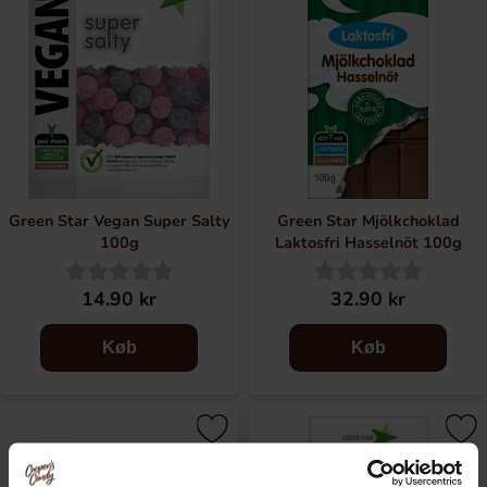
Green Star Vegan Super Salty
Green Star Mjölkchoklad
100g
Laktosfri Hasselnöt 100g
14.90 kr
32.90 kr
Køb
Køb