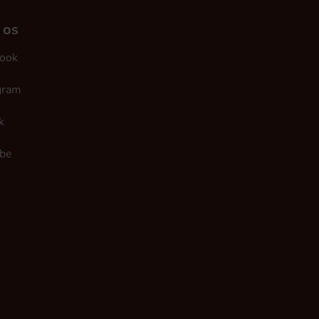
 os
ook
gram
k
be