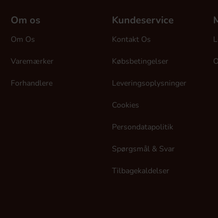
Om os
Kundeservice
M
Om Os
Kontakt Os
L
Varemærker
Købsbetingelser
O
Forhandlere
Leveringsoplysninger
Cookies
Persondatapolitik
Spørgsmål & Svar
Tilbagekaldelser