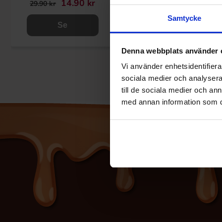
14.90 kr
14.90 kr
29.90 kr
29.90 kr
Samtycke
Se
Se
Denna webbplats använder 
Vi använder enhetsidentifierar
sociala medier och analysera 
till de sociala medier och a
med annan information som du 