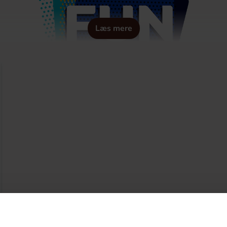
Læs mere
ttas eftersom den inte innehÃ¥ller nÃ¥gon text som behÃ¶