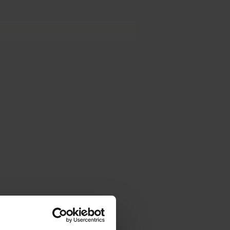
ver Ã¶versÃ¤ttas.