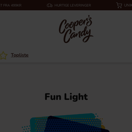
UNI
T FRA 499KR
HURTIGE LEVERINGER
Topliste
Fun Light