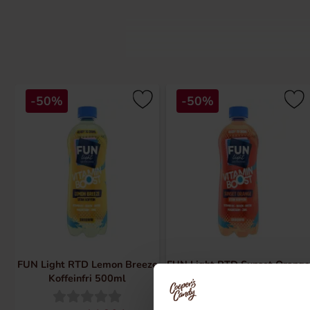
-50%
-50%
HTML-koden behÃ¶ver inte Ã¶versÃ¤
FUN Light RTD Lemon Breeze
FUN Light RTD Sunset Orange
Koffeinfri 500ml
Koffeinfri 500ml