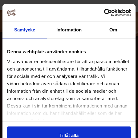
Samtycke
Information
Om
Denna webbplats använder cookies
Vi använder enhetsidentifierare för att anpassa innehållet
och annonserna till användarna, tillhandahålla funktioner
för sociala medier och analysera vår trafik. Vi
vidarebefordrar även sådana identifierare och annan
information från din enhet till de sociala medier och
OM OS
annons- och analysföretag som vi samarbetar med.
Dessa kan i sin tur kombinera informationen med annan
information som du har tillhandahållit eller som de har
KUNDESERVICE
samlat in när du har använt deras tjänster.
Tillåt alla
MINE SIDER