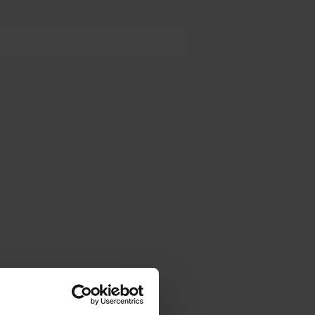
prøde pretzels, der oprindeligt var
r af Flipz, inklusive smage som Dark
lbyder en fantastisk kombination af
ergi on-the-go! Så utroligt lækre, at