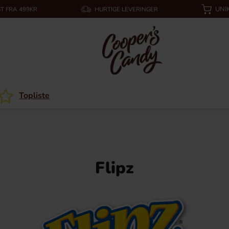
UNI
T FRA 499KR
HURTIGE LEVERINGER
Topliste
Flipz