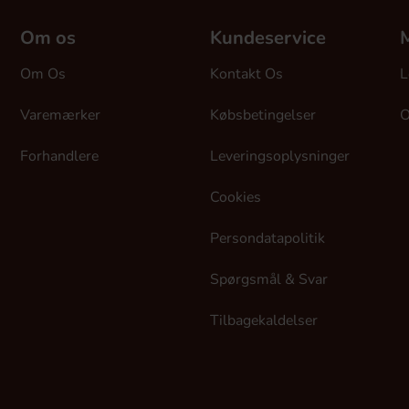
Om os
Kundeservice
M
Om Os
Kontakt Os
L
Varemærker
Købsbetingelser
O
Forhandlere
Leveringsoplysninger
Cookies
Persondatapolitik
Spørgsmål & Svar
Tilbagekaldelser