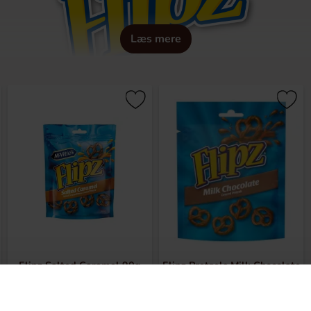
Læs mere
ne, og de tog straks USA med storm. Flipz er lavet af friske, s
e. De har over årene lanceret flere forskellige smagsvariante
aramel. Flipz er en anderledes måde at nyde pretzels på, de ti
ck til hyggeaftenen, udflugten eller når du har brug for lidt en
Flipz Salted Caramel 90g
Flipz Pretzels Milk Chocolate
90g