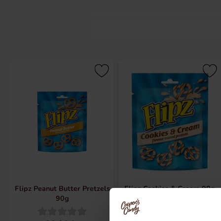
Historien om Flipz begyndte i 1990'er
dækket med mælk- eller hvid chokolad
Chocolate, Peanut Butter og Salted C
salt, sødt og sprødt. Det perfekte sna
du vil tabe kæben!
Flipz Peanut Butter Pretzels
Flipz Cookies & Cream 90g
90g