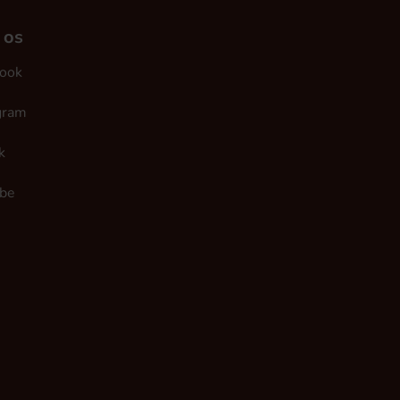
 os
ook
gram
k
be