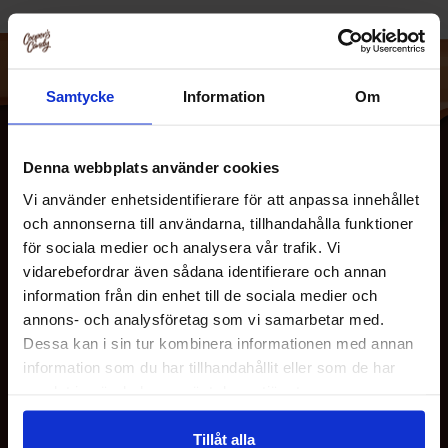
Samtycke
Information
Om
Denna webbplats använder cookies
Vi använder enhetsidentifierare för att anpassa innehållet
och annonserna till användarna, tillhandahålla funktioner
för sociala medier och analysera vår trafik. Vi
vidarebefordrar även sådana identifierare och annan
information från din enhet till de sociala medier och
OM OS
annons- och analysföretag som vi samarbetar med.
Dessa kan i sin tur kombinera informationen med annan
information som du har tillhandahållit eller som de har
KUNDESERVICE
samlat in när du har använt deras tjänster.
Tillåt alla
MINE SIDER