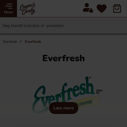
Menu
Startside
Everfresh
Everfresh
Læs mere