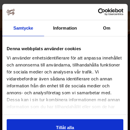
Everfresh tillverkare sina drickor med endast dom bästa
ingredienserna vilket fångar frukternas smak när dom är
som bäst. Everfresh erbjuder stolt de bästa smakerna av
Samtycke
Information
Om
äpple, apelsin, plommon, päron, ananas, kiwi, druva,
jordgubbe, hallon, kokosnöt .... listan över färska smaker
från Everfresh Juices kan göras hur lång som helst.
Denna webbplats använder cookies
Vi använder enhetsidentifierare för att anpassa innehållet
och annonserna till användarna, tillhandahålla funktioner
för sociala medier och analysera vår trafik. Vi
vidarebefordrar även sådana identifierare och annan
information från din enhet till de sociala medier och
OM OS
annons- och analysföretag som vi samarbetar med.
Dessa kan i sin tur kombinera informationen med annan
information som du har tillhandahållit eller som de har
KUNDESERVICE
samlat in när du har använt deras tjänster.
Tillåt alla
MINE SIDER