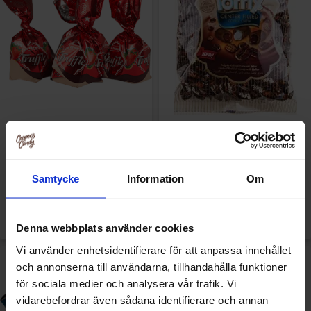
Elvan Jordgubbstryffel 1kg
Toffix Kaffe 800g
109.90 kr
79.90 kr
Samtycke
Information
Om
Køb
Køb
Denna webbplats använder cookies
Vi använder enhetsidentifierare för att anpassa innehållet
och annonserna till användarna, tillhandahålla funktioner
för sociala medier och analysera vår trafik. Vi
vidarebefordrar även sådana identifierare och annan