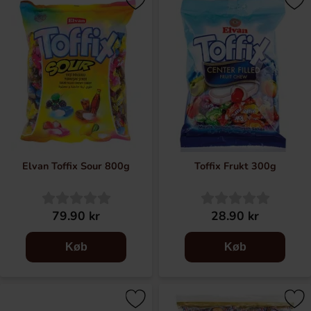
Elvan er kendt for sine bløde og velsmagende karameller,
som nydes af slikelskere verden over. Med et bredt udvalg
af både klassiske og spændende smagsvarianter tilbyder
Elvan en lækker smagsoplevelse i hver eneste bid.
Den bløde konsistens og fyldige smag gør karamellerne
perfekte til både børn og voksne. Oplev Elvans populære
karameller og find din favorit blandt de mange varianter.
Elvan Toffix Sour 800g
Toffix Frukt 300g
79.90 kr
28.90 kr
Køb
Køb