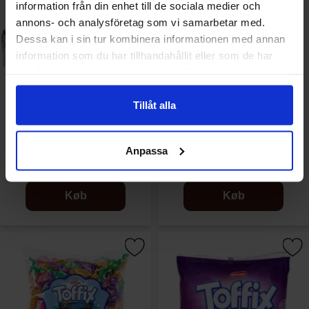
information från din enhet till de sociala medier och
annons- och analysföretag som vi samarbetar med.
Dessa kan i sin tur kombinera informationen med annan
information som du har tillhandahållit eller som de har
samlat in när du har använt deras tjänster.
Tillåt alla
Elvan Kokostryffel 1kg
Elvan Coffex Mix 700g
Anpassa
99.90 kr
79.90 kr
Køb
Køb