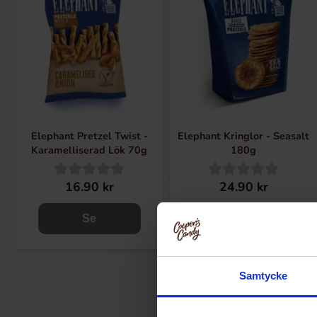
Elephant Pretzel Twist -
Elephant Kringlor - Seasalt
Karamelliserad Lök 70g
180g
16.90 kr
24.90 kr
Se
Se
Samtycke