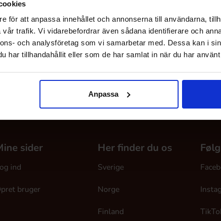
cookies
e för att anpassa innehållet och annonserna till användarna, tillh
vår trafik. Vi vidarebefordrar även sådana identifierare och anna
nnons- och analysföretag som vi samarbetar med. Dessa kan i sin
har tillhandahållit eller som de har samlat in när du har använt 
Anpassa
ine sider
Her finder du os
Følg
og ind
Sverige
Faceb
pret bruger
Norge
Insta
Finland
TikTo