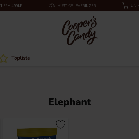
UNI
T FRA 499KR
HURTIGE LEVERINGER
Topliste
Elephant