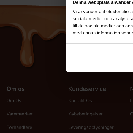
Denna webbplats använder 
Vi använder enhetsidentifierar
sociala medier och analysera 
till de sociala medier och a
med annan information som du 
Om os
Kundeservice
M
Om Os
Kontakt Os
L
Varemærker
Købsbetingelser
O
Forhandlere
Leveringsoplysninger