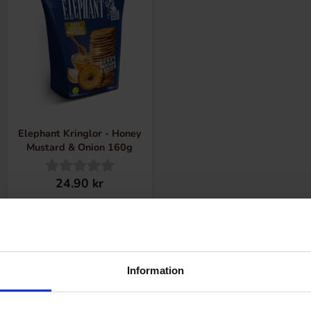
Elephant Kringlor - Honey
Mustard & Onion 160g
24.90 kr
Se
Information