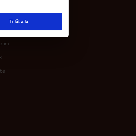
 os
Tillåt alla
ook
gram
k
be