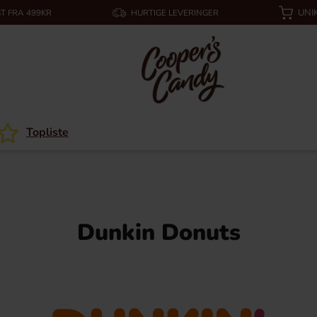
UNI
T FRA 499KR
HURTIGE LEVERINGER
Topliste
Dunkin Donuts