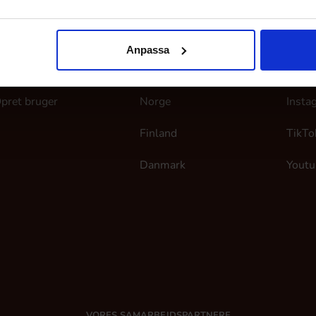
ine sider
Her finder du os
Følg
Anpassa
og ind
Sverige
Faceb
pret bruger
Norge
Insta
Finland
TikTo
Danmark
Youtu
VORES SAMARBEJDSPARTNERE