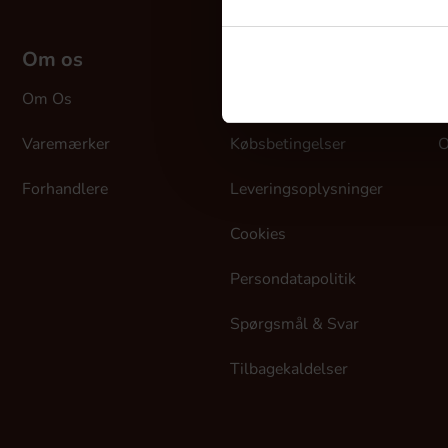
Om os
Kundeservice
M
Om Os
Kontakt Os
L
Varemærker
Købsbetingelser
O
Forhandlere
Leveringsoplysninger
Cookies
Persondatapolitik
Spørgsmål & Svar
Tilbagekaldelser