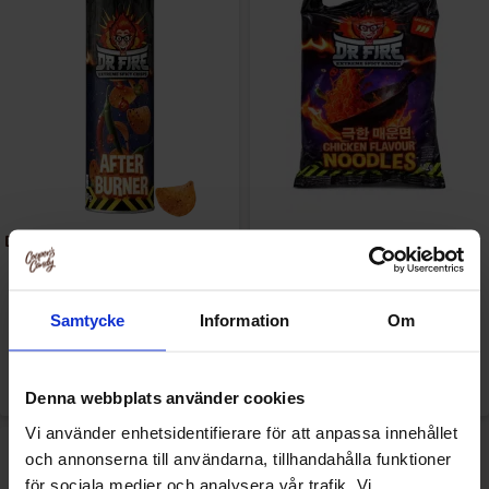
Dr Fire Crisps Afterburner 80g
Dr Fire Noodles 142g
28.90 kr
19.90 kr
Samtycke
Information
Om
Køb
Køb
Denna webbplats använder cookies
Vi använder enhetsidentifierare för att anpassa innehållet
-10%
och annonserna till användarna, tillhandahålla funktioner
för sociala medier och analysera vår trafik. Vi