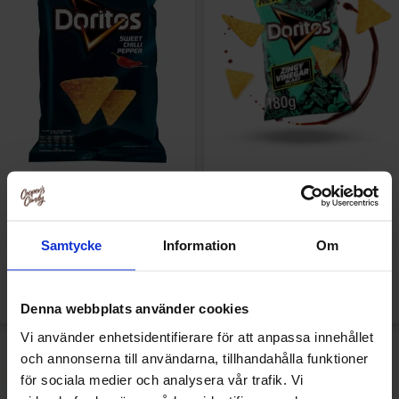
Doritos Sweet Chili Pepper
Doritos Zingy Vinegar Blast
170g
180g(BF:2026-07-04)
26.90 kr
19.90 kr
Samtycke
Information
Om
49.90 kr
Køb
Køb
Denna webbplats använder cookies
Vi använder enhetsidentifierare för att anpassa innehållet
-12%
och annonserna till användarna, tillhandahålla funktioner
för sociala medier och analysera vår trafik. Vi