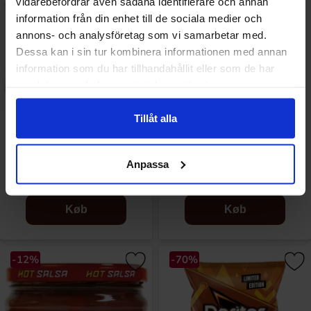
vidarebefordrar även sådana identifierare och annan
information från din enhet till de sociala medier och
annons- och analysföretag som vi samarbetar med.
Dessa kan i sin tur kombinera informationen med annan
information som du har tillhandahållit eller som de har
samlat in när du har använt deras tjänster.
Tillåt alla
Doritos Mild Salsa 300g
Doritos Sour Cream 170g
Anpassa
49.90 kr
26.90 kr
56.90 kr
Køb
Køb
-12%
-70%