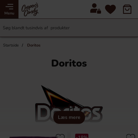
Menu
Startside
Doritos
Doritos
Læs mere
-18%