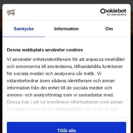
farvestoffer og konserveringsmidler
Samtycke
Information
Om
Denna webbplats använder cookies
Vi använder enhetsidentifierare för att anpassa innehållet
och annonserna till användarna, tillhandahålla funktioner
för sociala medier och analysera vår trafik. Vi
vidarebefordrar även sådana identifierare och annan
information från din enhet till de sociala medier och
OM OS
annons- och analysföretag som vi samarbetar med.
Dessa kan i sin tur kombinera informationen med annan
information som du har tillhandahållit eller som de har
KUNDESERVICE
samlat in när du har använt deras tjänster.
Tillåt alla
MINE SIDER