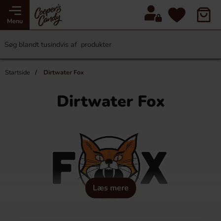
Menu
Startside
Dirtwater Fox
Dirtwater Fox
Læs mere
Dirtwater fox fremstiller økologisk sodavand uden