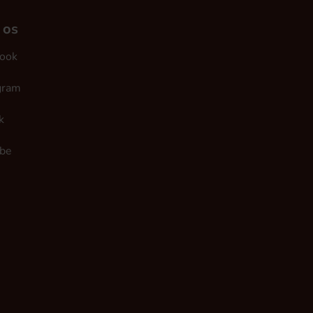
 os
ook
gram
k
be