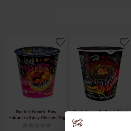
HTML-koden innehÃ¥ller ingen text 
Daebak Noodle Bowl
Daebak Noodle Bowl Ghost
Habanero Spicy Chicken 79g
Pepper Spicy Chicken 79g