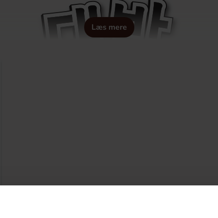
Læs mere
som behÃ¶ver Ã¶versÃ¤ttas frÃ¥n svenska till danska.