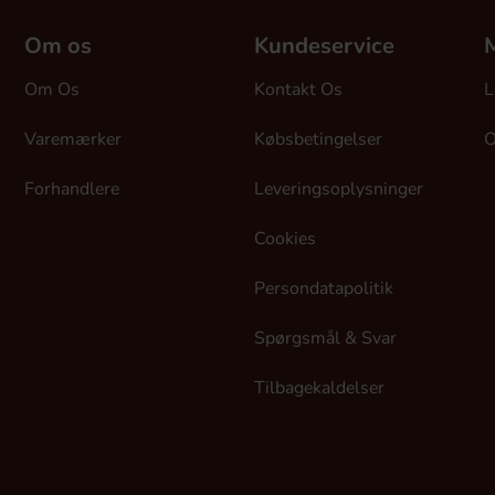
Om os
Kundeservice
M
Om Os
Kontakt Os
L
Varemærker
Købsbetingelser
O
Forhandlere
Leveringsoplysninger
Cookies
Persondatapolitik
Spørgsmål & Svar
Tilbagekaldelser