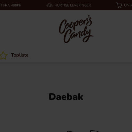
UNI
T FRA 499KR
HURTIGE LEVERINGER
Topliste
Daebak