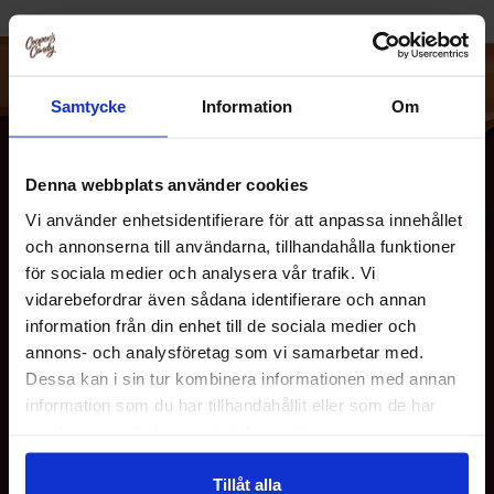
Culley’s - navngivet efter ejer og grundlÃ¦gger Chris
Cullen, et legende kÃ¦lenavn, der nu skaber sig en vej som
et husholdningsmÃ¦rke rundt om i verden.
Samtycke
Information
Om
Chris’ passion for alt hvad der er hot startede fra en meget
ung alder og fik ham til at lave hot sauces til venner og
familie, pÃ¦nt mÃ¦rket med hans betroede
Denna webbplats använder cookies
kartoffelstempel. Hurtigt frem 20 Ã¥r. Efter en lang
Vi använder enhetsidentifierare för att anpassa innehållet
karriere som kok, og meget opmuntring fra hans venner,
och annonserna till användarna, tillhandahålla funktioner
besluttede Chris at omdanne sin passion til en virksomhed
för sociala medier och analysera vår trafik. Vi
og alas, Culley’s blev fÃ¸dt!
vidarebefordrar även sådana identifierare och annan
information från din enhet till de sociala medier och
OM OS
annons- och analysföretag som vi samarbetar med.
Dessa kan i sin tur kombinera informationen med annan
information som du har tillhandahållit eller som de har
KUNDESERVICE
samlat in när du har använt deras tjänster.
Tillåt alla
MINE SIDER