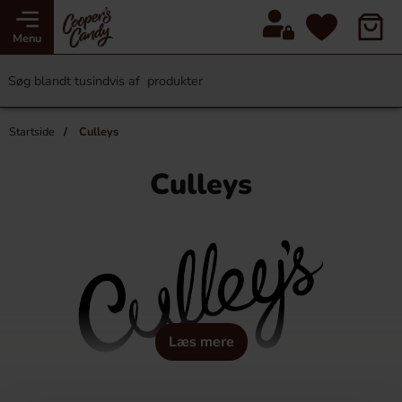
Menu
Startside
Culleys
Culleys
Læs mere