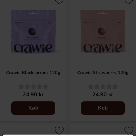
perfekt til sociale øjeblikke og hyggelige sammenkomster.
Crawie kombinerer stilrent design med nøje udvalgte
smage for at gøre slik til mere end bare en snack.
Resultatet er premiumslik, der er skabt til at blive
serveret, vist frem og nydt sammen.
Crawie Blackcurrant 120g
Crawie Strawberry 120g
24.90 kr
24.90 kr
Køb
Køb