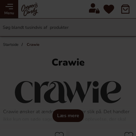
Menu
Startside
Crawie
Crawie
Crawie ønsker at ændre måden, vi ser slik på. Det handler
Læs mere
ikke kun om søde sager – men om en oplevelse, der skal
deles med andre. Med fokus på design, smag og detaljer
skaber Crawie et moderne candy-koncept, der passer