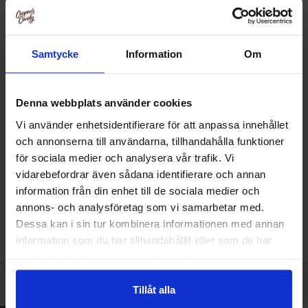
Samtycke
Information
Om
Denna webbplats använder cookies
Vi använder enhetsidentifierare för att anpassa innehållet
och annonserna till användarna, tillhandahålla funktioner
Crawie Green Apple 120g
Crawie Sour Cola 120g
för sociala medier och analysera vår trafik. Vi
vidarebefordrar även sådana identifierare och annan
information från din enhet till de sociala medier och
24.90 kr
24.90 kr
annons- och analysföretag som vi samarbetar med.
Dessa kan i sin tur kombinera informationen med annan
Køb
Køb
information som du har tillhandahållit eller som de har
samlat in när du har använt deras tjänster.
Tillåt alla