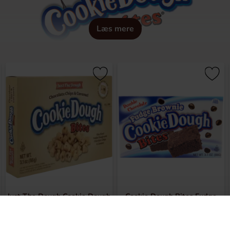
Læs mere
Just The Dough Cookie Dough
Cookie Dough Bites Fudge
Bites Chocolate Chips &
Brownie 88g
Caramel 88g