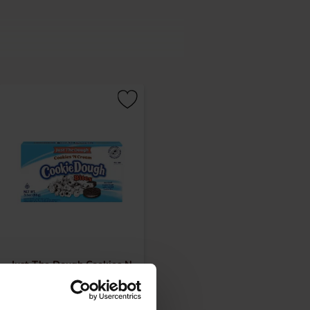
Just The Dough Cookies N
Cream Cookie Dough Bites
88g