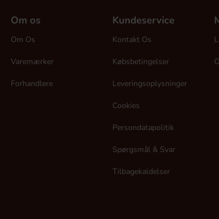
Om os
Kundeservice
M
Om Os
Kontakt Os
L
Varemærker
Købsbetingelser
O
Forhandlere
Leveringsoplysninger
Cookies
Persondatapolitik
Spørgsmål & Svar
Tilbagekaldelser