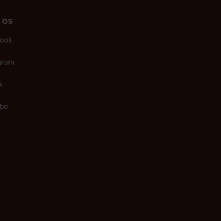
 os
ook
gram
k
be