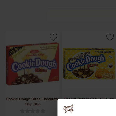
Cookie Dough Bites Chocolate
Peanut Butter Cookie Dough
Chip 88g
Bites 88g