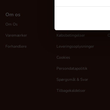
Om os
Kundeservice
M
Om Os
Kontakt Os
L
Varemærker
Købsbetingelser
O
Forhandlere
Leveringsoplysninger
Cookies
Persondatapolitik
Spørgsmål & Svar
Tilbagekaldelser