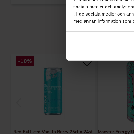
sociala medier och analysera 
till de sociala medier och a
med annan information som du 
-10%
Red Bull Iced Vanilla Berry 25cl x 24st
Monster Energy U