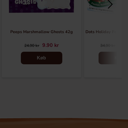
Peeps Marshmallow Ghosts 42g
Dots Holiday Festive
9.90 kr
14.
24.90 kr
34.90 kr
Køb
Køb