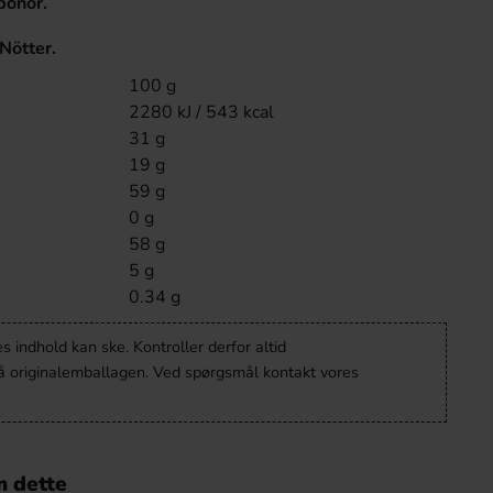
bönor.
Nötter.
100 g
2280 kJ / 543 kcal
31 g
19 g
59 g
0 g
58 g
5 g
0.34 g
 indhold kan ske. Kontroller derfor altid
å originalemballagen. Ved spørgsmål kontakt vores
 dette