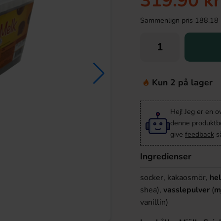
319.90 kr
Sammenlign pris 188.18 kr/
Kun 2 på lager
Hej! Jeg er en 
denne produktbes
give
feedback
så
Ingredienser
socker, kakaosmör,
he
shea),
vasslepulver
(
m
vanillin)