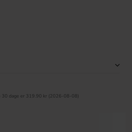
ette produkt har ingen anmeldelser
te 30 dage er 319.90 kr (2026-08-08)