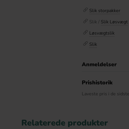
Slik storpakker
Slik /
Slik Løsvægt
Løsvægtslik
Slik
Anmeldelser
D
Prishistorik
Laveste pris i de sids
Relaterede produkter