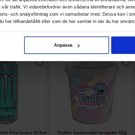
vår trafik. Vi vidarebefordrar även sådana identifierare och anna
nnons- och analysföretag som vi samarbetar med. Dessa kan i sin
har tillhandahållit eller som de har samlat in när du har använt 
Andre kunne lide
Anpassa
ltra Vice Guava 473ml
Fluffyz Sockervadd Jordgubb 50g