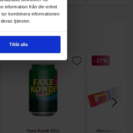
n information från din enhet
 tur kombinera informationen
deras tjänster.
Tillåt alla
-37%
Faxe Kondi 33cl
Marabou Daim Du