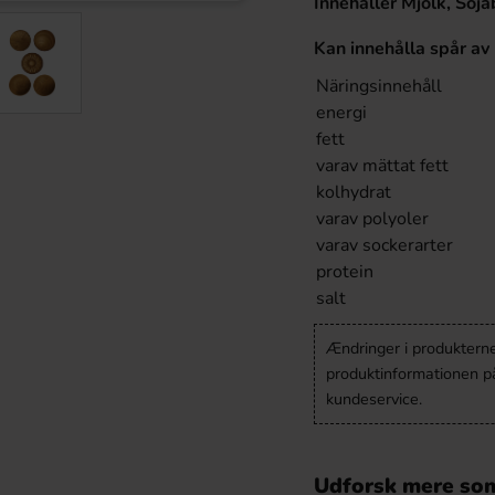
Innehåller Mjölk, Soja
Kan innehålla spår av 
Näringsinnehåll
energi
fett
varav mättat fett
kolhydrat
varav polyoler
varav sockerarter
protein
salt
Ændringer i produkternes
produktinformationen p
kundeservice.
Udforsk mere som