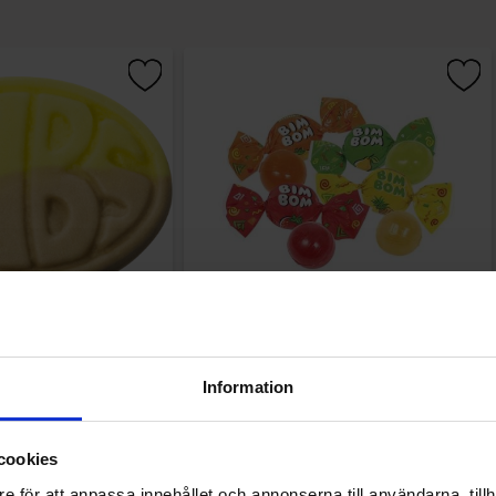
er Banana 2.8kg
Roshen Bim Bom Fruktkarameller 1kg
9.90 kr
79.90 kr
Information
Køb
Køb
cookies
e för att anpassa innehållet och annonserna till användarna, tillh