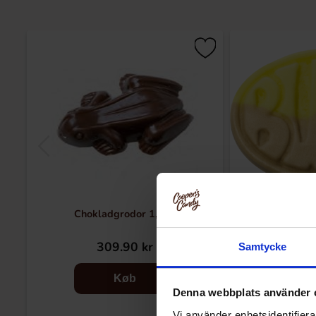
Chokladgrodor 1,9kg
Bubs Oval
309.90 kr
24
Samtycke
Køb
Denna webbplats använder 
Vi använder enhetsidentifierar