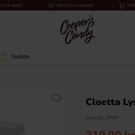
UNI
T FRA 499KR
HURTIGE LEVERINGER
Topliste
Cloetta L
Kunst nej:
26669