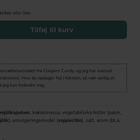
kilo eller liter
Tilføj til kurv
oversættelsesrobot fra Coopers Candy, og jeg har oversat
krivelse. Hvis du opdager fejl i teksten, så vær venlig at
 jeg kan forbedre mig.
lmjölkspulver
, kakaomassa, vegetabiliska fetter (palm,
jölk
), emulgeringsmedel (
sojalecitin
), salt, arom (bl.a.