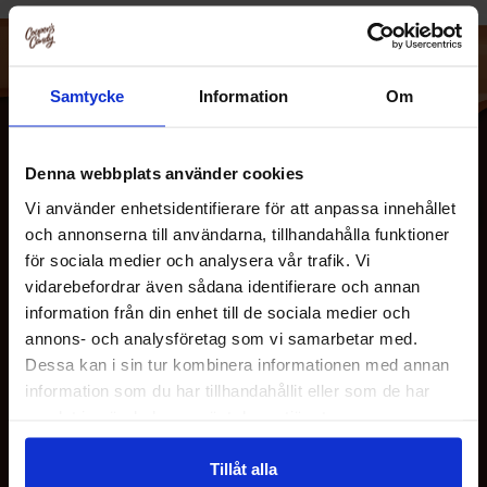
Samtycke
Information
Om
Denna webbplats använder cookies
Vi använder enhetsidentifierare för att anpassa innehållet
och annonserna till användarna, tillhandahålla funktioner
för sociala medier och analysera vår trafik. Vi
vidarebefordrar även sådana identifierare och annan
information från din enhet till de sociala medier och
OM OS
annons- och analysföretag som vi samarbetar med.
Dessa kan i sin tur kombinera informationen med annan
information som du har tillhandahållit eller som de har
KUNDESERVICE
samlat in när du har använt deras tjänster.
MINE SIDER
Tillåt alla