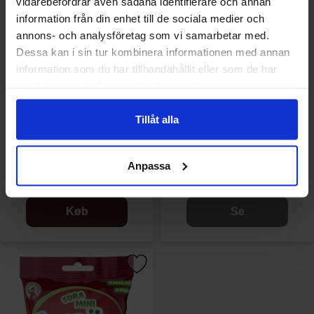
vidarebefordrar även sådana identifierare och annan
information från din enhet till de sociala medier och
annons- och analysföretag som vi samarbetar med.
Dessa kan i sin tur kombinera informationen med annan
information som du har tillhandahållit eller som de har
samlat in när du har använt deras tjänster.
Tillåt alla
Sure Mini Bubblegumsnappar
Sure Mini Colanappar 70g
70g
Anpassa
10.90 kr
10.90 kr
Køb
Se