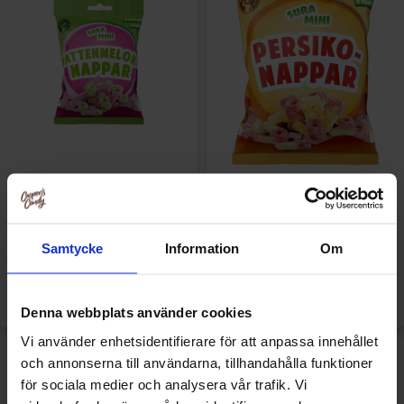
Sure Mini Vattenmelonnappar
Sure Mini Persikonappar 70g
70g
10.90 kr
10.90 kr
Samtycke
Information
Om
Køb
Køb
Denna webbplats använder cookies
Vi använder enhetsidentifierare för att anpassa innehållet
och annonserna till användarna, tillhandahålla funktioner
för sociala medier och analysera vår trafik. Vi