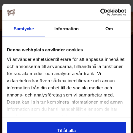
(Notera att HTML-kod inte innehÃ¥ller nÃ¥gon text att
Ã¶versÃ¤tta. Bildens alternativa text (alt-attributet) Ã¤r
tom, sÃ¥ det finns inget att Ã¶versÃ¤tta dÃ¤r heller. Om
Samtycke
Information
Om
det fanns text att Ã¶versÃ¤tta, skulle det vara hÃ¤r.)
Denna webbplats använder cookies
Vi använder enhetsidentifierare för att anpassa innehållet
och annonserna till användarna, tillhandahålla funktioner
för sociala medier och analysera vår trafik. Vi
vidarebefordrar även sådana identifierare och annan
information från din enhet till de sociala medier och
OM OS
annons- och analysföretag som vi samarbetar med.
Dessa kan i sin tur kombinera informationen med annan
information som du har tillhandahållit eller som de har
KUNDESERVICE
samlat in när du har använt deras tjänster.
Tillåt alla
MINE SIDER