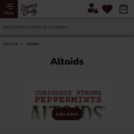
Menu
Startside
Altoids
Altoids
Læs mere