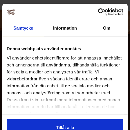
Samtycke
Information
Om
Denna webbplats använder cookies
Vi använder enhetsidentifierare för att anpassa innehållet
och annonserna till användarna, tillhandahålla funktioner
för sociala medier och analysera vår trafik. Vi
vidarebefordrar även sådana identifierare och annan
information från din enhet till de sociala medier och
OM OS
annons- och analysföretag som vi samarbetar med.
Dessa kan i sin tur kombinera informationen med annan
information som du har tillhandahållit eller som de har
KUNDESERVICE
samlat in när du har använt deras tjänster.
Tillåt alla
MINE SIDER