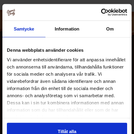
verden med storm. De tilbyder iste i masser af forskellige
smagsvarianter, som for eksempel fersken, honning,
mango og citron. Udover iste har de også forskellige juicer,
som granatæble, fruit punch og vandmelon. Mange af deres
Samtycke
Information
Om
produkter er desuden helt frie for kunstige smagsstoffer og
farvestoffer. Overvejer du, hvad du skal drikke på en varm
Denna webbplats använder cookies
dag på stranden? Så kan vi stærkt anbefale en forfriskende
iste eller juice fra Arizona.
Vi använder enhetsidentifierare för att anpassa innehållet
och annonserna till användarna, tillhandahålla funktioner
för sociala medier och analysera vår trafik. Vi
vidarebefordrar även sådana identifierare och annan
information från din enhet till de sociala medier och
OM OS
annons- och analysföretag som vi samarbetar med.
Dessa kan i sin tur kombinera informationen med annan
information som du har tillhandahållit eller som de har
KUNDESERVICE
samlat in när du har använt deras tjänster.
Tillåt alla
MINE SIDER