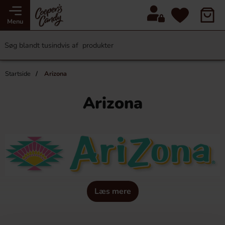
Menu
Startside
Arizona
Arizona
Læs mere
AriZona drik blev født i hjertet af Brooklyn i 1992 og trådte
ind på scenen med en ny version af iste, som nu har taget